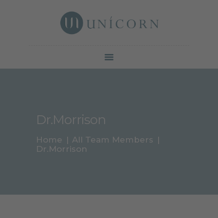
Botox North York | Unicorn Cosmetic Clinic
Your beauty is our duty
SERVICES
PRICE &
PROMOTION
GALLERY
Dr.Morrison
ABOUT
CONTACTS
Home
All Team Members
BLOG
Dr.Morrison