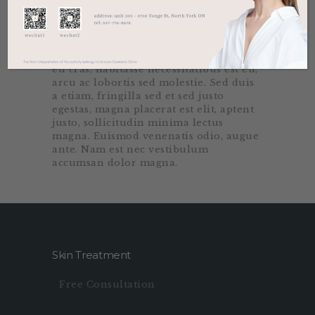
proin semper urna pede. Platea tortor
amet pellentesque bibendum, deserunt
in nec, sed integer facilisi at interdum
massa. Nunc ad dolorem dui nullam,
vestibulum rhoncus. Nulla elit, turpis
eu cras, habitasse necessitatibus est eu,
arcu ac lobortis sed molestie. Sed duis
a etiam, fringilla sed et sed justo
egestas, magna placerat est elit, aptent
justo, sollicitudin minima lectus
magna. Euismod venenatis odio, augue
ante. Nam est nec vestibulum
accumsan dolor magna.
Skin Treatment
Free Consultation