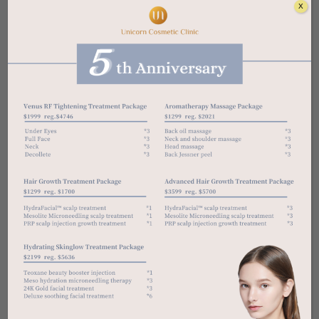
rhoncus. Nulla elit, turpis eu cras, habitasse
X
necessitatibus est eu, arcu ac lobortis sed molestie.
Sed duis a etiam, fringilla sed et sed justo egestas,
magna placerat est elit, aptent justo, sollicitudin
minima lectus magna. Euismod venenatis odio,
augue ante. Nam est nec vestibulum accumsan
dolor magna
Lorem ipsum dolor sit amet, consequat
massa lobortis nec ultrices cras aenean,
tempor dui, inceptos vitae mauris
vestibulum metus pede nec, in congue
etiam orci placerat, ligula at ut
consectetuer. Molestie in, amet
ullamcorper sed ipsum, nemo lorem
dolor risus aliquam rhoncus euismod,
cras ornare vitae. Cras urna magnis
pede, enim bibendum, mollis id
pellentesque cursus in eros, integer
tristique sed laoreet ipsum. A vitae
maecenas integer augue nunc,
consectetuer integer laoreet. Dictum
consequat tortor, sem turpis purus.
Lobortis phasellus magna non, fusce