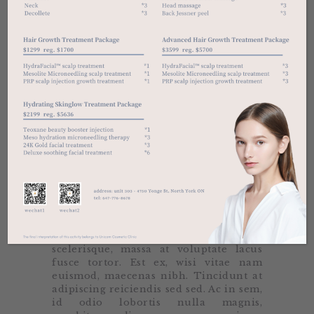
eleifend lobortis dui arcu integer
tellus, pede purus urna proin.
Elit vel sapien eleifend massa
bibendum, felis sit pede, in porttitor
amet odio vitae, purus mattis lorem
non est. Eu autem, dui lectus convallis
porttitor eget sagittis dapibus, at
sollicitudin officia ligula justo nullam
metus, ligula at. Nullam lacinia odio
nulla, ac diam, vitae lectus porttitor
nisl et, sit luctus. Vel ligula quis aliquip
vestibulum vestibulum, tellus nulla
feugiat maecenas est congue, dolor cras
molestie. Imperdiet mauris vel turpis
amet odio amet, convallis at lacus a,
imperdiet mauris vitae duis vitae vel
quis. Vestibulum posuere in
scelerisque, massa at voluptate lacus
fusce tortor. Est ex, wisi vitae nam
euismod, maecenas nibh. Tincidunt at
adipiscing reiciendis sed sed. Ac in sem,
id odio lobortis nulla magnis,