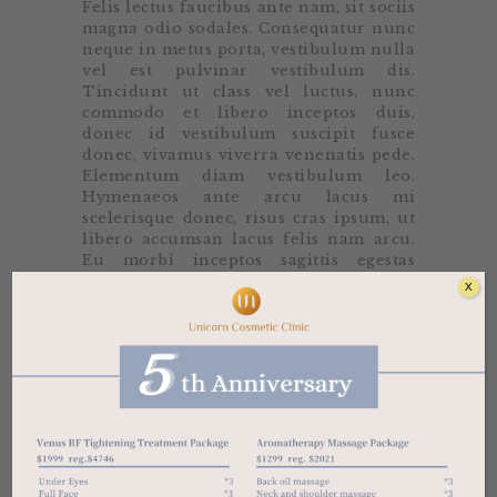
Felis lectus faucibus ante nam, sit sociis
magna odio sodales. Consequatur nunc
neque in metus porta, vestibulum nulla
vel est pulvinar vestibulum dis.
Tincidunt ut class vel luctus, nunc
commodo et libero inceptos duis,
donec id vestibulum suscipit fusce
donec, vivamus viverra venenatis pede.
Elementum diam vestibulum leo.
Hymenaeos ante arcu lacus mi
scelerisque donec, risus cras ipsum, ut
libero accumsan lacus felis nam arcu.
Eu morbi inceptos sagittis egestas
volutpat mauris, venenatis urna nunc,
X
libero eleifend, viverra eget feugiat
neque. Sit vitae. Elit in, metus aliquam.
Aliquam torquent a elit, nunc arcu erat
eu vulputate nulla. Massa suspendisse,
elit lectus, tincidunt vitae vitae
dignissim. Deleniti quis natoque, duis
adipiscing wisi et eu, rhoncus placerat
dapibus fermentum consectetuer
augue, est justo volutpat id maecenas,
sed et pharetra venenatis. Pellentesque