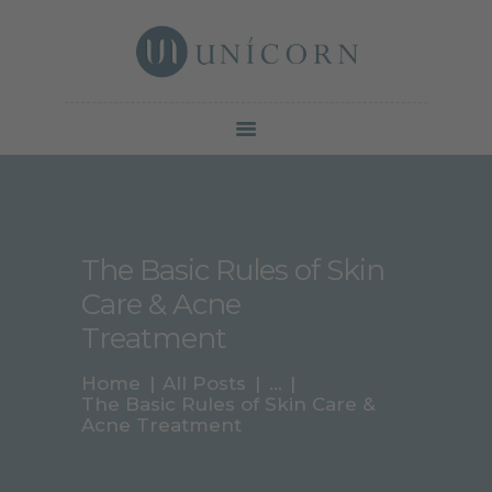
Botox North York | Unicorn Cosmetic Clinic
Your beauty is our duty
SERVICES
PRICE &
PROMOTION
GALLERY
The Basic Rules of Skin
ABOUT
Care & Acne
CONTACTS
BLOG
Treatment
Home
All Posts
...
The Basic Rules of Skin Care &
Acne Treatment